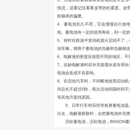
情况，还要记住看看皮带的松紧度。皮
机轴承的偏磨。
4、蓄电池长久不用，它会慢慢自行放
电。蓄电池有一定的使用寿命，到一定
5、有时在路途中发动机熄火启动不了
动车辆，将两个蓄电池的负极和负极相
6、电解液的密度应按照不同的地区、不
7、在缺电解液时应补充蒸馏水或专用
电池会造成不良影响。
8、在启动汽车时，不间断地使用启动
间总长不超过5秒，再次启动间隔时间不
等其他方面找原因。
9、日常行车时应经常检查蓄电池
出去，电解液膨胀时，会把蓄电池外壳
滨松蓄电池
，
滨松电池
，
BINSON