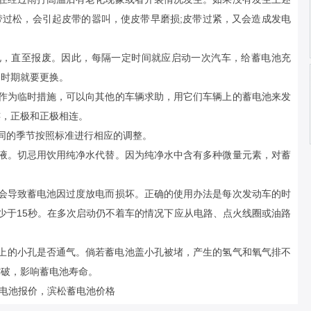
带过松，会引起皮带的嚣叫，使皮带早磨损;皮带过紧，又会造成发电
电，直至报废。因此，每隔一定时间就应启动一次汽车，给蓄电池充
的时期就要更换。
，作为临时措施，可以向其他的车辆求助，用它们车辆上的蓄电池来发
连，正极和正极相连。
同的季节按照标准进行相应的调整。
补液。切忌用饮用纯净水代替。因为纯净水中含有多种微量元素，对蓄
机会导致蓄电池因过度放电而损坏。正确的使用办法是每次发动车的时
少于15秒。在多次启动仍不着车的情况下应从电路、点火线圈或油路
盖上的小孔是否通气。倘若蓄电池盖小孔被堵，产生的氢气和氧气排不
撑破，影响蓄电池寿命。
蓄电池报价
，
滨松蓄电池价格