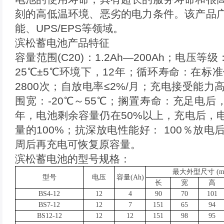
刻的高低温环境、恶劣的电力条件。该产品
能、UPS/EPS等领域。
滨松蓄电池产品特征
容量范围(C20)：1.2Ah—200Ah；电压
25℃±5℃环境下，12年；循环寿命：在标准
2800次；自放电率≤2%/月；充电接受能
围宽：-20℃～55℃；搁置寿命：充足电后
年，电池剩余容量仍在50%以上，充电后，
量的100%；抗深放电性能好： 100％放
周后再充电可恢复原容量。
滨松蓄电池的型号规格：
最大外型尺寸 (m
型号
电压
容量(Ah)
长
宽
高
BS4-12
12
4
90
70
101
BS7-12
12
7
151
65
94
BS12-12
12
12
151
98
95