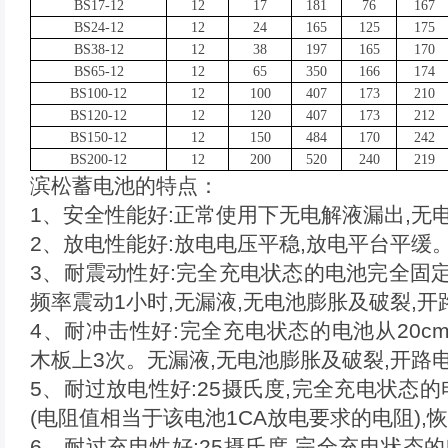
BS17-12
12
17
181
76
167
BS24-12
12
24
165
125
175
BS38-12
12
38
197
165
170
BS65-12
12
65
350
166
174
BS100-12
12
100
407
173
210
BS120-12
12
120
407
173
212
BS150-12
12
150
484
170
242
BS200-12
12
200
520
240
219
滨松蓄电池的特点：
1、安全性能好:正常使用下无电解液漏出,无
2、放电性能好:放电电压平稳,放电平台平缓
3、耐震动性好:完全充电状态的电池完全固定,以
频率震动1小时,无漏液,无电池膨胀及破裂,
4、耐冲击性好:完全充电状态的电池从20c
木板上3次。无漏液,无电池膨胀及破裂,开路
5、耐过放电性好:25摄氏度,完全充电状态
(电阻值相当于该电池1CA放电要求的电阻),
6、耐过充电性好:25摄氏度,完全充电状态的电